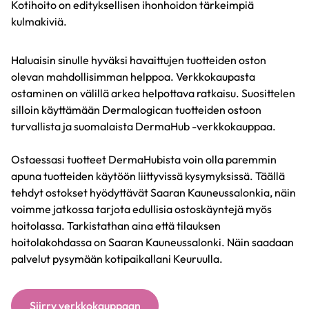
Kotihoito on edityksellisen ihonhoidon tärkeimpiä
kulmakiviä.
Haluaisin sinulle hyväksi havaittujen tuotteiden oston
olevan mahdollisimman helppoa. Verkkokaupasta
ostaminen on välillä arkea helpottava ratkaisu. Suosittelen
silloin käyttämään Dermalogican tuotteiden ostoon
turvallista ja suomalaista DermaHub -verkkokauppaa.
Ostaessasi tuotteet DermaHubista voin olla paremmin
apuna tuotteiden käytöön liittyvissä kysymyksissä. Täällä
tehdyt ostokset hyödyttävät Saaran Kauneussalonkia, näin
voimme jatkossa tarjota edullisia ostoskäyntejä myös
hoitolassa. Tarkistathan aina että tilauksen
hoitolakohdassa on Saaran Kauneussalonki. Näin saadaan
palvelut pysymään kotipaikallani Keuruulla.
Siirry verkkokauppaan