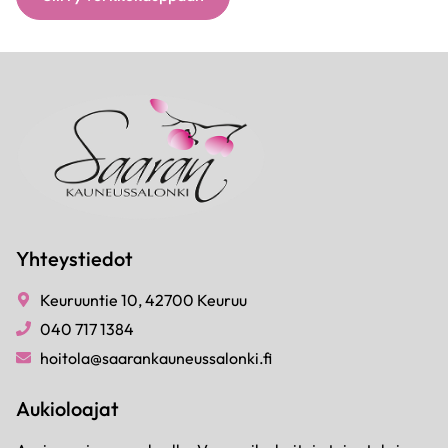
Yhteystiedot
Keuruuntie 10, 42700 Keuruu
040 717 1384
hoitola@saarankauneussalonki.fi
Aukioloajat