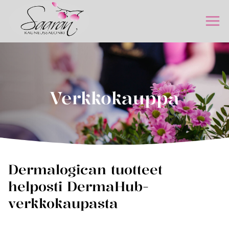
Siirry
sisältöön
Verkkokauppa
Dermalogican tuotteet
helposti DermaHub-
verkkokaupasta