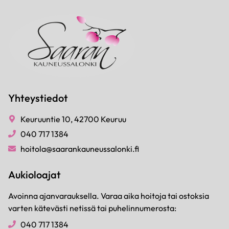
Yhteystiedot
Keuruuntie 10, 42700 Keuruu
040 717 1384
hoitola@saarankauneussalonki.fi
Aukioloajat
Avoinna ajanvarauksella. Varaa aika hoitoja tai ostoksia
varten kätevästi netissä tai puhelinnumerosta:
040 717 1384